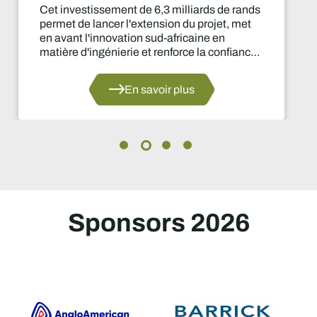
iards de rands
Cette suspension de la pr
 projet, met
deux ans constitue l'une de
aine en
plus importantes prises par
 la confiance
matière d'approvisionneme
 platine du
années.
En savoir
Sponsors 2026