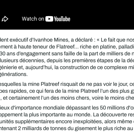
ent exécutif d’Ivanhoe Mines, a déclaré : « Le fait que no
ent à haute teneur de Flatreef… riche en platine, palladiu
0 ans d’engagement sans faille de la part de milliers de 
lusieurs décennies, depuis les premières étapes de la déc
ngénierie et, aujourd’hui, la construction de ce complexe 
générations.
quelles la mine Platreef risquait de ne pas voir le jour, c
es rapides, ce qui fera de la mine Platreef l’un des plus
et certainement l’un des moins chers, voire le moins che
ux d'importance mondiale dépassant les 50 millions d'onc
loppement la plus importante au monde. La découverte r
tunités supplémentaires encore inexploitées, alors même 
tenant 2 milliards de tonnes du gisement le plus riche a