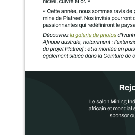
nickel, cuivre et or. »
« Cette année, nous sommes ravis de pr
mine de Platreef. Nos invités pourront 
passionnantes qui redéfiniront le paysa
Découvrez
la galerie de photos
d'Ivanh
Afrique australe, notamment : l'exten
du projet Platreef ; et la montée en pu
également située dans la Ceinture de 
Rejo
Le salon Mining Ind
africain et mondial
sponsor ou