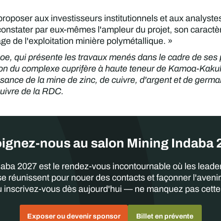
oposer aux investisseurs institutionnels et aux analystes
constater par eux-mêmes l'ampleur du projet, son caractère
ge de l'exploitation minière polymétallique. »
oe, qui présente les travaux menés dans le cadre de ses p
sion du complexe cuprifère à haute teneur de Kamoa-Kaku
issance de la mine de zinc, de cuivre, d'argent et de germ
cuivre de la RDC.
ignez-nous au salon Mining Indaba
aba 2027 est le rendez-vous incontournable où les leader
 se réunissent pour nouer des contacts et façonner l'aven
 inscrivez-vous dès aujourd'hui — ne manquez pas cette
Exposer ou devenir sponsor
Billet en prévente