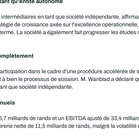
 tant qu'entité autonome
s intermédiaires en tant que société indépendante, affirman
tégie de croissance axée sur l'excellence opérationnelle, l
rme. La société a également fait progresser les études re
complètement
articipation dans le cadre d'une procédure accélérée de s
t à bien le processus de scission. M. Wanblad a déclaré q
 tant que société indépendante.
nnuels
6,7 milliards de rands et un EBITDA ajusté de 33,4 millia
orerie nette de 11,5 milliards de rands, malgré la volatil