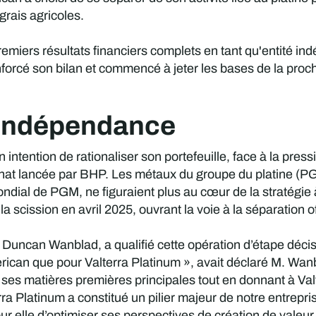
grais agricoles.
premiers résultats financiers complets en tant qu'entité i
nforcé son bilan et commencé à jeter les bases de la proc
l'indépendance
tention de rationaliser son portefeuille, face à la pressi
'achat lancée par BHP. Les métaux du groupe du platine (
ondial de PGM, ne figuraient plus au cœur de la stratégie
 scission en avril 2025, ouvrant la voie à la séparation of
 Duncan Wanblad, a qualifié cette opération d’étape décis
can que pour Valterra Platinum », avait déclaré M. Wanbla
r ses matières premières principales tout en donnant à Valt
erra Platinum a constitué un pilier majeur de notre entre
 elle d’optimiser ses perspectives de création de valeur