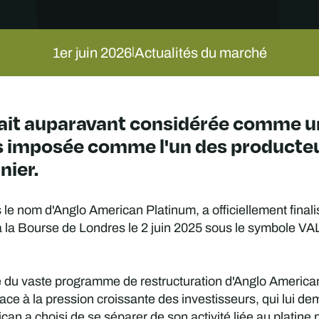
1er juin 2026
Actualités du marché
|
tait auparavant considérée comme une
is imposée comme l'un des producte
nier.
e nom d'Anglo American Platinum, a officiellement finali
la Bourse de Londres le 2 juin 2025 sous le symbole VAL
re du vaste programme de restructuration d'Anglo American 
ce à la pression croissante des investisseurs, qui lui dem
an a choisi de se séparer de son activité liée au platine p