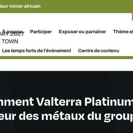
eur minier africain
À propos
Participer
Exposer ou parrainer
Thème e
Les temps forts de l'événement
Centre de contenu
mment Valterra Platinum
teur des métaux du group