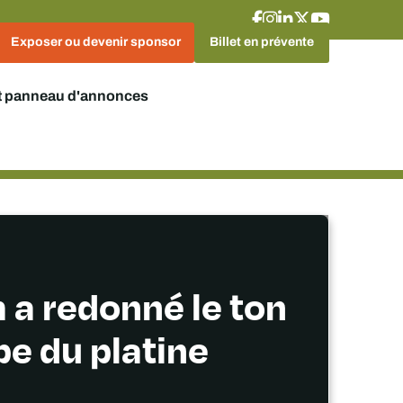
Exposer ou devenir sponsor
Billet en prévente
t panneau d'annonces
 a redonné le ton
e du platine