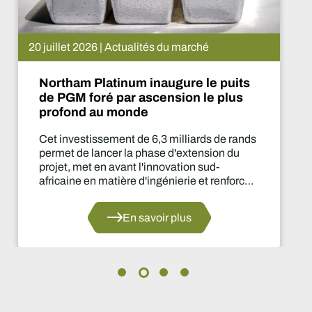
hé
15 juillet 2026 | Actualités du 
le puits
De Beers suspend le pro
le plus
Que va-t-il se passer m
rds de rands
Cette suspension de la prod
nsion du
deux ans est l'une des décisi
sud-
importantes prises par le se
et renforce
d'approvisionnement depuis
 secteur du
En savoir p