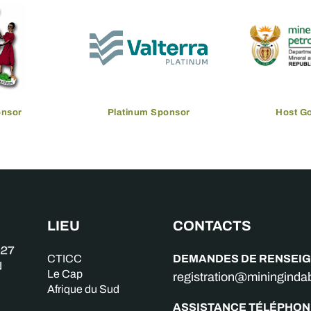
onsor
Platinum Sponsor
Host G
LIEU
CONTACTS
DEMANDES DE RENSEI
CTICC
Le Cap
registration@miningind
Afrique du Sud
ASSISTANCE TÉLÉPHON