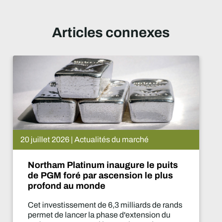
Articles connexes
hé
15 juillet 2026 | Actualités du 
le puits
De Beers suspend le pro
le plus
Que va-t-il se passer m
rds de rands
Cette suspension de la prod
nsion du
deux ans est l'une des décisi