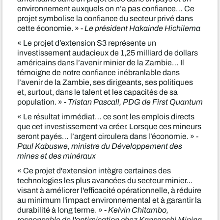
environnement auxquels on n’a pas confiance… Ce
projet symbolise la confiance du secteur privé dans
cette économie. » -
Le président Hakainde Hichilema
« Le projet d’extension S3 représente un
investissement audacieux de 1,25 milliard de dollars
américains dans l’avenir minier de la Zambie… Il
témoigne de notre confiance inébranlable dans
l’avenir de la Zambie, ses dirigeants, ses politiques
et, surtout, dans le talent et les capacités de sa
population. » -
Tristan Pascall, PDG de First Quantum
« Le résultat immédiat… ce sont les emplois directs
que cet investissement va créer. Lorsque ces mineurs
seront payés… l’argent circulera dans l’économie. » -
Paul Kabuswe, ministre du Développement des
mines et des minéraux
« Ce projet d'extension intègre certaines des
technologies les plus avancées du secteur minier…
visant à améliorer l'efficacité opérationnelle, à réduire
au minimum l'impact environnemental et à garantir la
durabilité à long terme. » -
Kelvin Chitambo,
responsable de l'optimisation chez Kansanshi Mining