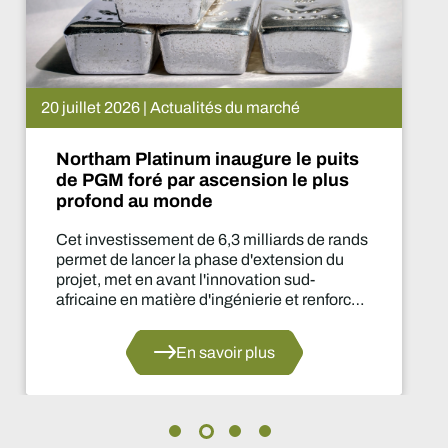
15 juillet 2026 | Actualités du mar
puits
De Beers suspend le proje
plus
Que va-t-il se passer main
de rands
Cette suspension de la product
on du
deux ans est l'une des décisions 
-
importantes prises par le secteu
enforce
d'approvisionnement depuis de
teur du
En savoir plus