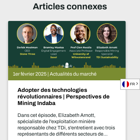
Articles connexes
ualités du marché
1er février 2025 |
FR
hnologies
Donner la pa
 | Perspectives de
futures | Pe
Indaba
lizabeth Arnott,
Dans cet épiso
loitation minière
TDi, s'entretie
, s'entretient avec trois
différents secte
fférents secteurs de
prendront tous 