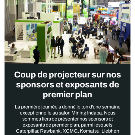
Lundi 9 février
14 h 30 - 15 h 15
Favoriser l'industrialisation grâce à une
fabrication de pointe et aux minéraux
stratégiques pour l'avenir de l'Afrique
Cette session examinera le rôle stratégique
Coup de projecteur sur nos
des technologies de fabrication de pointe et
des minéraux essentiels dans la promotion de
sponsors et exposants de
l'industrialisation à travers l'Afrique. Elle
analysera comment l'Afrique peut tirer parti de
premier plan
ses riches ressources minérales pour
développer des secteurs manufacturiers
La première journée a donné le ton d'une semaine
compétitifs, créant ainsi une base industrielle
exceptionnelle au salon Mining Indaba. Nous
plus intégrée et durable. S'appuyant sur les
sommes fiers de présenter nos sponsors et
conclusions des récentes publications de
exposants de premier plan, parmi lesquels
référence du Forum économique mondial
Caterpillar, Rawbank, XCMG, Komatsu, Liebherr
(WEF), cette session proposera des stratégies