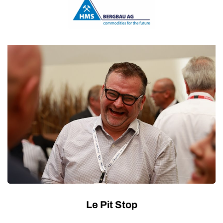
positionner leurs actifs pour attirer des
capitaux à long terme, et dans quels domaines
les partenariats entre investisseurs privés et
acteurs publics sont les plus efficaces pour
accélérer le développement tout en gérant les
risques.
Intervenants
C. Derek Campbell
s et des
Président-directeur général
Emerald Global Resources
Modérateur
Leanne de Bassompierre
Rédacteur en chef de la rubrique Économie
Le Rapport sur l'Afrique
Le Pit Stop