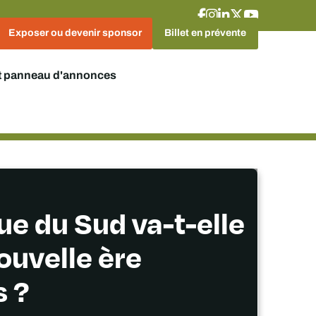
Exposer ou devenir sponsor
Billet en prévente
t panneau d'annonces
ue du Sud va-t-elle
nouvelle ère
s ?