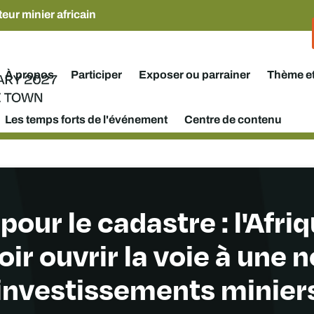
eur minier africain
À propos
Participer
Exposer ou parrainer
Thème e
Les temps forts de l'événement
Centre de contenu
our le cadastre : l'Afriq
ir ouvrir la voie à une 
investissements minier