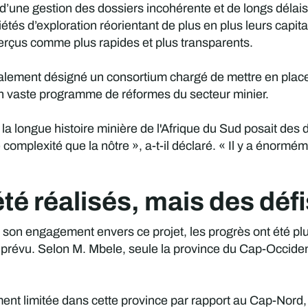
une gestion des dossiers incohérente et de longs délais d
étés d’exploration réorientant de plus en plus leurs capita
perçus comme plus rapides et plus transparents.
nalement désigné un consortium chargé de mettre en place
'un vaste programme de réformes du secteur minier.
 longue histoire minière de l'Afrique du Sud posait des d
omplexité que la nôtre », a-t-il déclaré. « Il y a énormé
té réalisés, mais des déf
é son engagement envers ce projet, les progrès ont été p
 prévu. Selon M. Mbele, seule la province du Cap-Occidenta
ivement limitée dans cette province par rapport au Cap-No