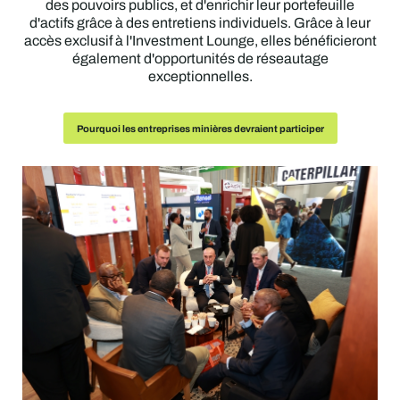
des pouvoirs publics, et d'enrichir leur portefeuille
infrastructures ainsi que le renforcement des capacités.
possibilités d'investissement dans le secteur minier.
contribuer activement au débat.
Pourquoi les prestataires de services miniers devraient participer
ainsi que des contacts qui les aideront à faire progresser
d'actifs grâce à des entretiens individuels. Grâce à leur
Pourquoi les acheteurs industriels en aval devraient participer
leurs activités.
accès exclusif à l'Investment Lounge, elles bénéficieront
également d'opportunités de réseautage
Pourquoi les gouvernements devraient y participer
Pourquoi les collectivités devraient y participer
Pourquoi les investisseurs devraient y assister
exceptionnelles.
Pourquoi les petites sociétés minières devraient participer
Pourquoi les entreprises minières devraient participer