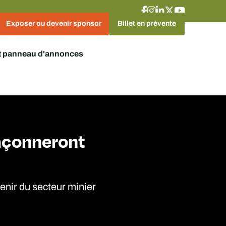
Exposer ou devenir sponsor
Billet en prévente
t panneau d'annonces
façonneront
venir du secteur minier