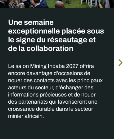
U
Une semaine
u
exceptionnelle placée sous
le signe du réseautage et
de la collaboration
Ré
Le salon Mining Indaba 2027 offrira
se
encore davantage d'occasions de
fo
nouer des contacts avec les principaux
in
acteurs du secteur, d'échanger des
pr
informations précieuses et de nouer
d'
des partenariats qui favoriseront une
de
croissance durable dans le secteur
av
minier africain.