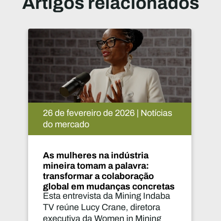
Artigos relacionados
e 2026 | Notícias
02 de março de 2026 |
mercado
indústria
Abrindo caminho pa
 palavra:
explorações no Egit
olaboração
nças concretas
a Mining Indaba
Nesta entrevista à Mi
ane, diretora
TV, Adrian O’Brien, vi
en in Mining
presidente de Desenv