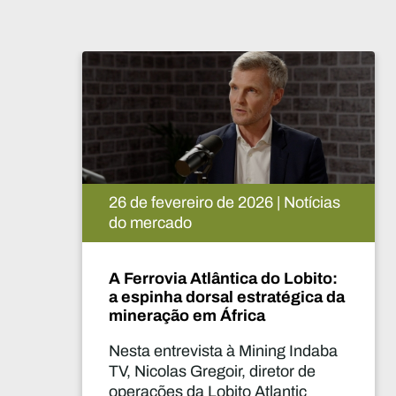
ro de 2026 | Notícias
26 de fevereiro d
do mercado
tlântica do Lobito:
As mulheres na 
orsal estratégica da
mineira tomam a
em África
transformar a c
global em muda
ista à Mining Indaba
Esta entrevista d
regoir, diretor de
TV reúne Lucy Cr
 Lobito Atlantic
executiva da Wom