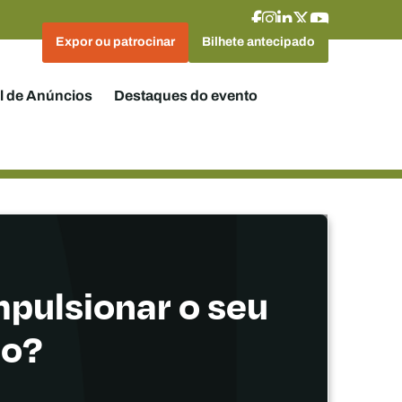
Expor ou patrocinar
Bilhete antecipado
l de Anúncios
Destaques do evento
mpulsionar o seu
ão?