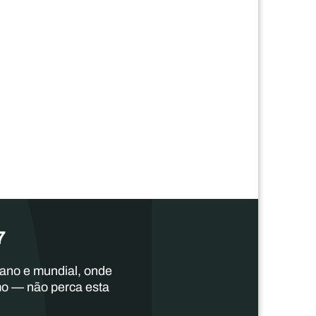
7
cano e mundial, onde
mo — não perca esta