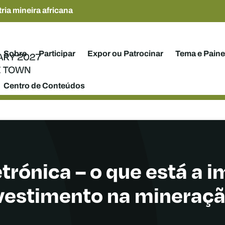
ria mineira africana
Sobre
Participar
Expor ou Patrocinar
Tema e Paine
Centro de Conteúdos
trónica – o que está a i
vestimento na mineraç