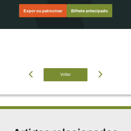
Expor ou patrocinar
Bilhete antecipado
Voltar