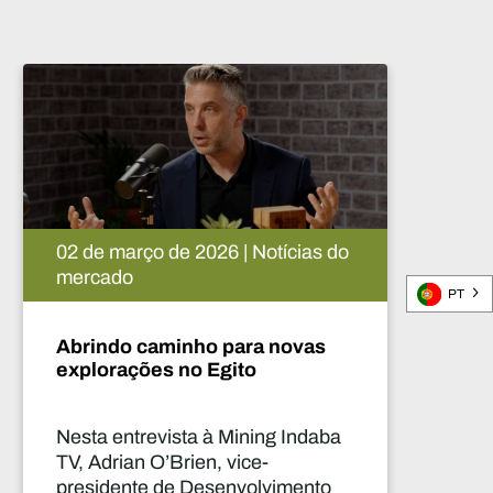
 Notícias do
02 de março de 2026 | Notí
mercado
PT
ra novas
O primeiro lugar mundia
o
setor do cobre
ning Indaba
Nesta entrevista à Mining
ce-
TV, Adrian O’Brien, vice-
olvimento
presidente de Desenvolvi