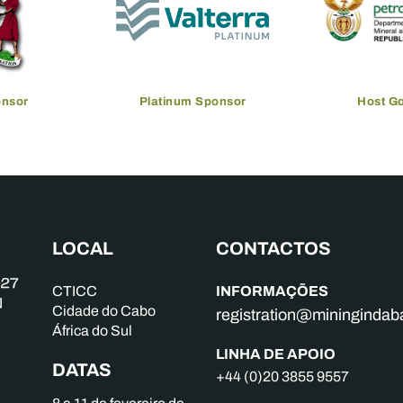
onsor
Platinum Sponsor
Host G
LOCAL
CONTACTOS
INFORMAÇÕES
CTICC
Cidade do Cabo
registration@mininginda
África do Sul
LINHA DE APOIO
DATAS
+44 (0)20 3855 9557