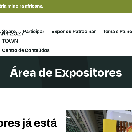
ria mineira africana
Sobre
Participar
Expor ou Patrocinar
Tema e Paine
Centro de Conteúdos
Área de Expositores
res já está