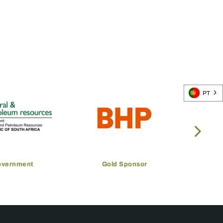
PT
overnment
Gold Sponsor