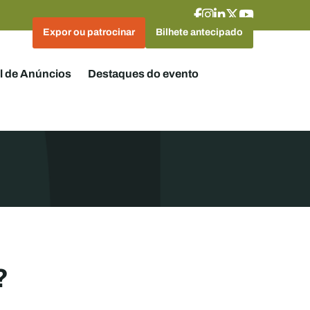
Expor ou patrocinar
Bilhete antecipado
l de Anúncios
Destaques do evento
?