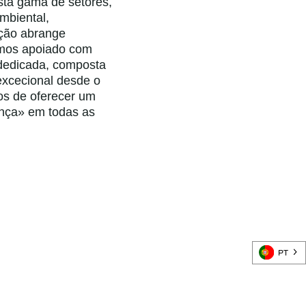
sta gama de setores,
mbiental,
ação abrange
temos apoiado com
 dedicada, composta
excecional desde o
os de oferecer um
ença» em todas as
PT