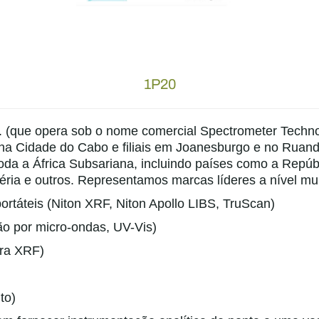
1P20
d. (que opera sob o nome comercial Spectrometer Techn
 na Cidade do Cabo e filiais em Joanesburgo e no Ruan
da a África Subsariana, incluindo países como a Repúb
ria e outros. Representamos marcas líderes a nível mund
portáteis (Niton XRF, Niton Apollo LIBS, TruScan)
ão por micro-ondas, UV-Vis)
ra XRF)
to)