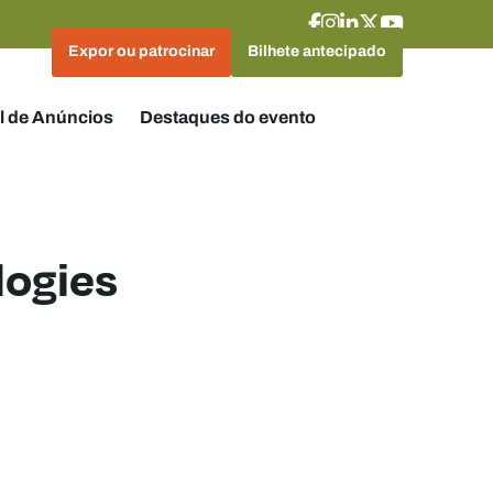
Expor ou patrocinar
Bilhete antecipado
l de Anúncios
Destaques do evento
logies