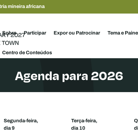
ria mineira africana
Sobre
Participar
Expor ou Patrocinar
Tema e Paine
Centro de Conteúdos
Agenda para 2026
Segunda-feira,
Terça-feira,
Q
dia 9
dia 10
d