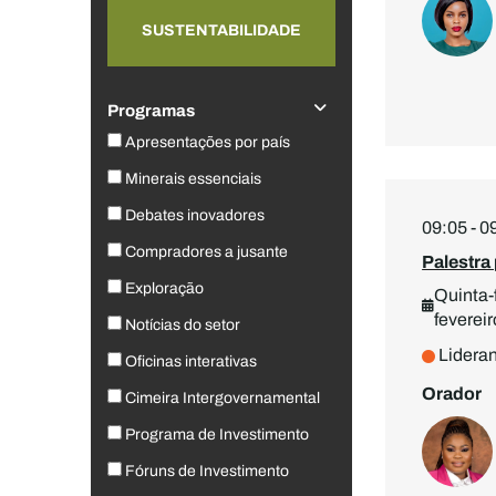
SUSTENTABILIDADE
Programas
Apresentações por país
Minerais essenciais
Debates inovadores
09:05 - 0
Compradores a jusante
Palestra
Exploração
Quinta-f
fevereir
Notícias do setor
Lidera
Oficinas interativas
Orador
Cimeira Intergovernamental
Programa de Investimento
Fóruns de Investimento