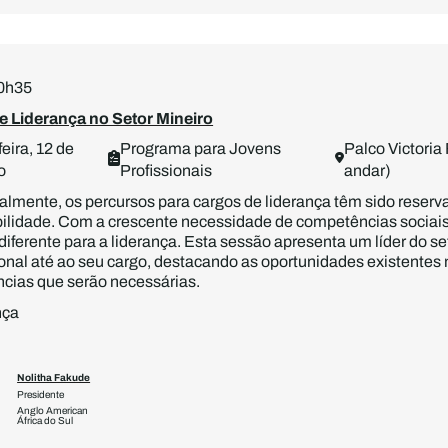
10h35
e Liderança no Setor Mineiro
eira, 12 de
Programa para Jovens
Palco Victoria 
o
Profissionais
andar)
almente, os percursos para cargos de liderança têm sido rese
ilidade. Com a crescente necessidade de competências sociais 
iferente para a liderança. Esta sessão apresenta um líder do s
nal até ao seu cargo, destacando as oportunidades existentes n
cias que serão necessárias.
nça
Nolitha Fakude
Tokyo Ndlela
Presidente
Sócio-gerente
Anglo American
Advogados da Tokyo Ndl
África do Sul