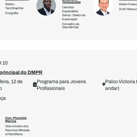
Tshibubudze
Diretor -
Diretor Execu
Cientista
TanzGraphite
Ankh Resour
Especialista
Ecografia
Sénior: Diretor de
Exploração
Conselho de
Geociências
9:10
 principal do DMPR
eira, 12 de
Programa para Jovens
Palco Victoria 
o
Profissionais
andar)
nça
Hon. Phumzile
Mgcina
Vice-ministro dos
Recursos Minerais
e Petrolíferos