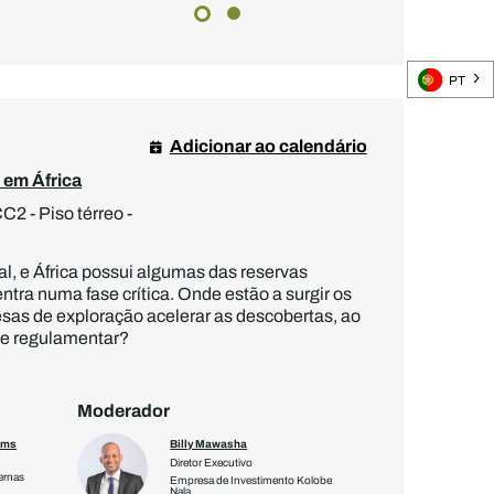
PT
Adicionar ao calendário
 em África
2 - Piso térreo -
bal, e África possui algumas das reservas
tra numa fase crítica. Onde estão a surgir os
as de exploração acelerar as descobertas, ao
de regulamentar?
Moderador
ams
Billy Mawasha
Diretor Executivo
ernas
Empresa de Investimento Kolobe
Nala