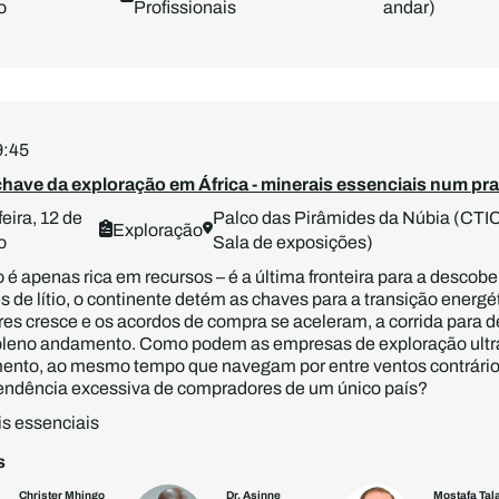
o
Profissionais
andar)
9:45
have da exploração em África - minerais essenciais num praz
eira, 12 de
Palco das Pirâmides da Núbia (CTICC
Exploração
o
Sala de exposições)
o é apenas rica em recursos – é a última fronteira para a descob
s de lítio, o continente detém as chaves para a transição energé
res cresce e os acordos de compra se aceleram, a corrida para d
leno andamento. Como podem as empresas de exploração ultrapas
ento, ao mesmo tempo que navegam por entre ventos contrários 
ndência excessiva de compradores de um único país?
s essenciais
s
Christer Mhingo
Dr. Asinne
Mostafa Tal