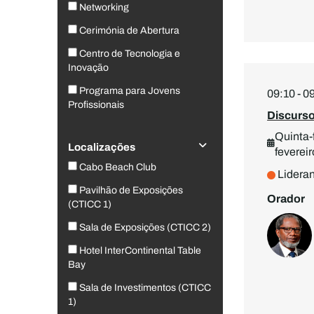
Networking
Cerimónia de Abertura
Centro de Tecnologia e
Inovação
Programa para Jovens
09:10 - 0
Profissionais
Discurso
Quinta-f
Localizações
fevereir
Cabo Beach Club
Lidera
Pavilhão de Exposições
Orador
(CTICC 1)
Sala de Exposições (CTICC 2)
Hotel InterContinental Table
Bay
Sala de Investimentos (CTICC
1)