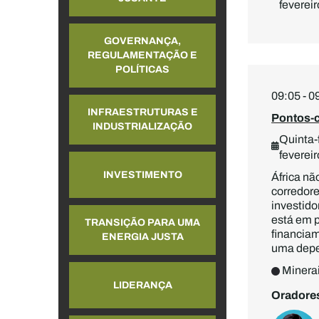
fevereir
GOVERNANÇA,
REGULAMENTAÇÃO E
POLÍTICAS
09:05 - 0
INFRAESTRUTURAS E
Pontos-c
INDUSTRIALIZAÇÃO
Quinta-f
fevereir
INVESTIMENTO
África nã
corredore
investido
está em p
TRANSIÇÃO PARA UMA
financiam
ENERGIA JUSTA
uma depe
Minerai
LIDERANÇA
Oradore