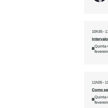
10h35 - 
Interval
Quinta-f
fevereir
11h05 - 
Como se 
Quinta-f
fevereir