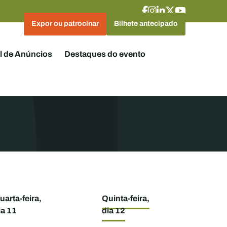
Expor ou patrocinar
Bilhete antecipado
l de Anúncios
Destaques do evento
uarta-feira,
Quinta-feira,
ia 11
dia 12