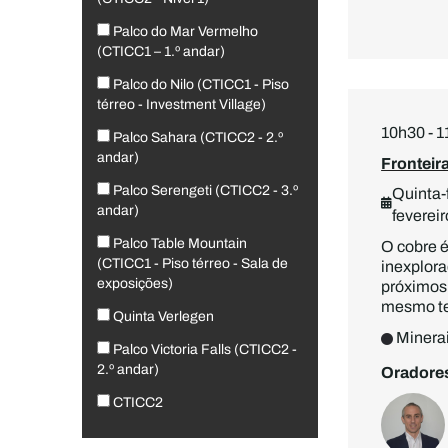
Palco do Mar Vermelho
(CTICC1 – 1.º andar)
Palco do Nilo (CTICC1 - Piso
térreo - Investment Village)
10h30 - 
Palco Sahara (CTICC2 - 2.º
andar)
Fronteir
Palco Serengeti (CTICC2 - 3.º
Quinta-f
andar)
fevereir
Palco Table Mountain
O cobre é
(CTICC1 - Piso térreo - Sala de
inexplora
exposições)
próximos
mesmo te
Quinta Verlegen
Minerai
Palco Victoria Falls (CTICC2 -
2.º andar)
Oradore
CTICC2