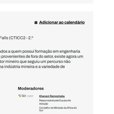
Adicionar ao calendário
Falls (CTICC2 - 2.º
rvados a quem possui formação em engenharia
provenientes de fora do setor, existe agora um
etor mineiro que seguiu um percurso não
a indústria mineira e a variedade de
Moderadores
Khanani Ramoshaba
Tokyo
Responsável pela Equipa de
Sócio-
Adoção
ela
Advoga
Conselho de Minerais da África do
Sul