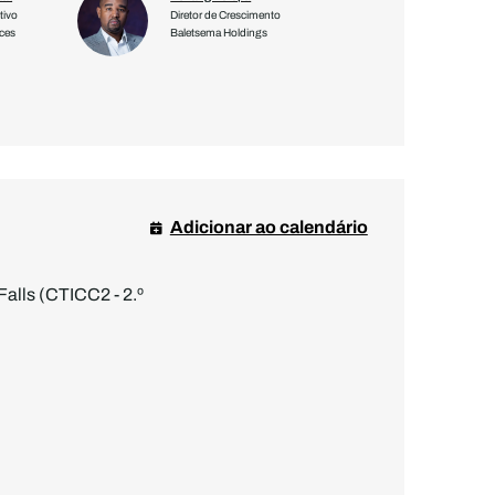
tivo
Diretor de Crescimento
ces
Baletsema Holdings
Adicionar ao calendário
Falls (CTICC2 - 2.º