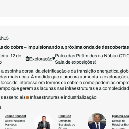
11h15
as do cobre – impulsionando a próxima onda de descobertas
eira, 12 de
Palco das Pirâmides da Núbia (CTICC
Exploração
o
Sala de exposições)
 a espinha dorsal da eletrificação e da transição energética glo
das mais ricas. À medida que a procura aumenta, a exploração en
 focos de interesse em termos de cobre e como podem as empres
mpo que gerem as lacunas nas infraestruturas e a complexida
s essenciais
Infraestruturas e industrialização
s
James Tennant
Paul Gait
Quinton Ad
Diretor Nacional,
Diretor de
Direção de
Marrocos
Estratégia do
Relações Ext
Grupo