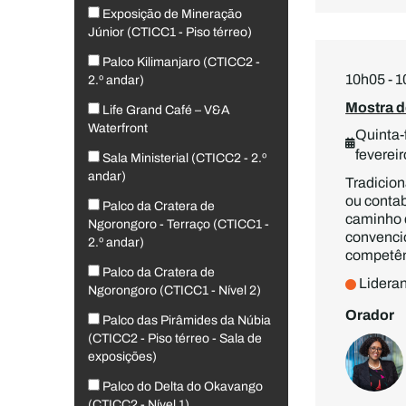
Exposição de Mineração
Júnior (CTICC1 - Piso térreo)
Palco Kilimanjaro (CTICC2 -
10h05 - 
2.º andar)
Mostra d
Life Grand Café – V&A
Waterfront
Quinta-f
fevereir
Sala Ministerial (CTICC2 - 2.º
andar)
Tradicion
ou contab
Palco da Cratera de
caminho d
Ngorongoro - Terraço (CTICC1 -
convencio
2.º andar)
competên
Palco da Cratera de
Lidera
Ngorongoro (CTICC1 - Nível 2)
Orador
Palco das Pirâmides da Núbia
(CTICC2 - Piso térreo - Sala de
exposições)
Palco do Delta do Okavango
(CTICC2 - Nível 1)