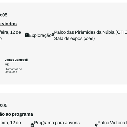
9:05
-vindos
eira, 12 de
Palco das Pirâmides da Núbia (CTICC
Exploração
o
Sala de exposições)
James Campbell
MD
Diamantes do
Botsuana
9:05
ão ao programa
eira, 12 de
Programa para Jovens
Palco Victoria 