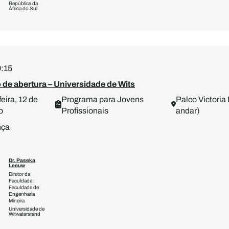
República da
África do Sul
9:15
 de abertura – Universidade de Wits
eira, 12 de
Programa para Jovens
Palco Victoria 
o
Profissionais
andar)
nça
Dr. Paseka
Leeuw
Diretor da
Faculdade:
Faculdade de
Engenharia
Mineira
Universidade de
Witwatersrand