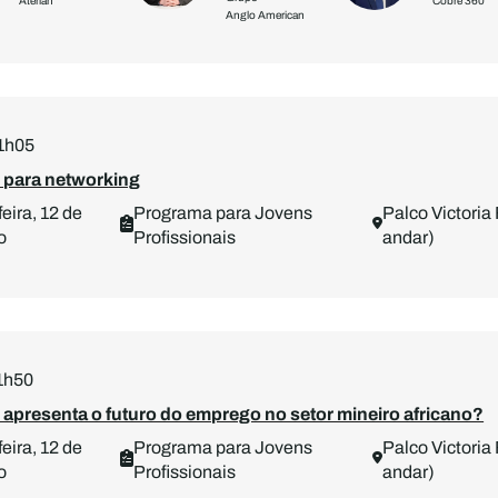
Aterian
Cobre 360
Anglo American
11h05
o para networking
eira, 12 de
Programa para Jovens
Palco Victoria 
o
Profissionais
andar)
11h50
apresenta o futuro do emprego no setor mineiro africano?
eira, 12 de
Programa para Jovens
Palco Victoria 
o
Profissionais
andar)