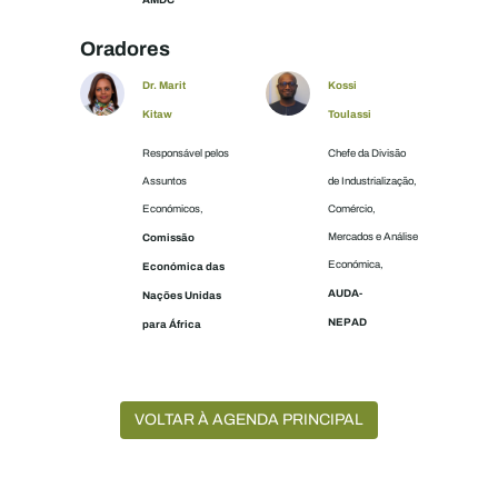
Oradores
Dr. Marit
Kossi
Kitaw
Toulassi
Responsável pelos
Chefe da Divisão
Assuntos
de Industrialização,
Económicos,
Comércio,
Comissão
Mercados e Análise
Económica,
Económica das
AUDA-
Nações Unidas
NEPAD
para África
VOLTAR À AGENDA PRINCIPAL