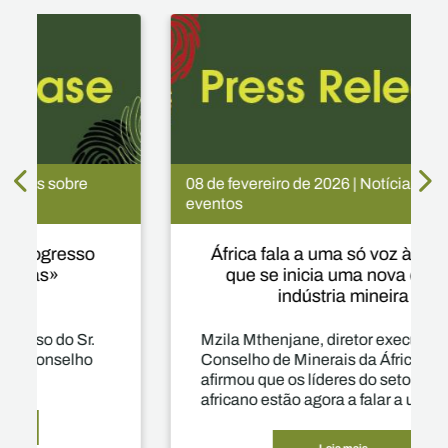
08 de fevereiro de 2026 | Notícias sobre
eventos
África fala a uma só voz à medida
que se inicia uma nova era na
indústria mineira
Mzila Mthenjane, diretor executivo do
Conselho de Minerais da África do Sul,
afirmou que os líderes do setor mineiro
africano estão agora a falar a uma só
voz para impulsionar um crescimento
transformador na indústria.
Leia mais