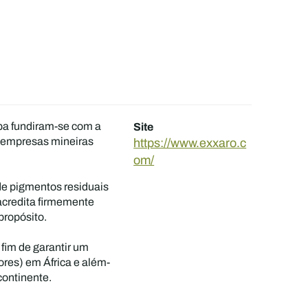
ba fundiram-se com a
Site
s empresas mineiras
https://www.exxaro.c
om/
 de pigmentos residuais
acredita firmemente
propósito.
fim de garantir um
ores) em África e além-
continente.