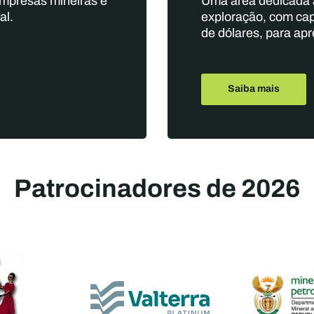
empresas mineiras e
Uma área dedicada 
al.
exploração, com capi
de dólares, para ap
Saiba mais
Patrocinadores de 2026