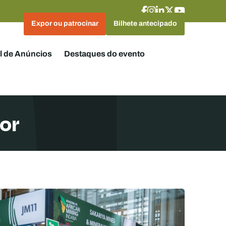
Expor ou patrocinar
Bilhete antecipado
l de Anúncios
Destaques do evento
or