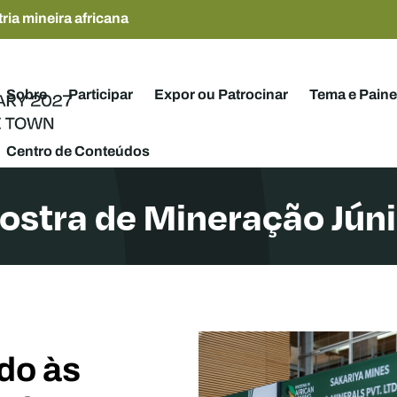
ria mineira africana
Sobre
Participar
Expor ou Patrocinar
Tema e Paine
Centro de Conteúdos
ostra de Mineração Júni
do às