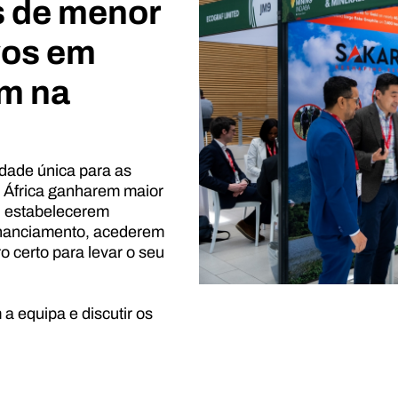
s de menor
vos em
em na
dade única para as
 África ganharem maior
s, estabelecerem
financiamento, acederem
 certo para levar o seu
a equipa e discutir os