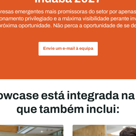
presas emergentes mais promissoras do setor por apenas
cionamento privilegiado e a máxima visibilidade perante 
próxima oportunidade. Não perca a oportunidade de se de
Envie um e-mail à equipa
owcase está integrada na 
que também inclui: