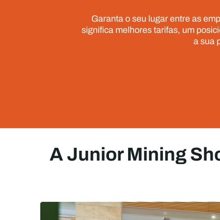
Garanta o seu lugar entre as em
significa melhores tarifas, um posi
a sua 
A Junior Mining Sh