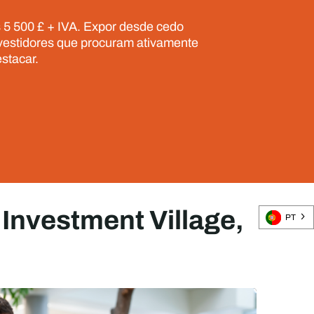
 5 500 £ + IVA. Expor desde cedo
investidores que procuram ativamente
stacar.
Investment Village,
PT