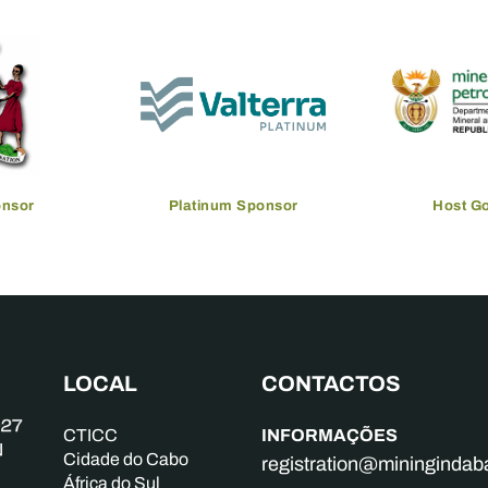
onsor
Platinum Sponsor
Host G
LOCAL
CONTACTOS
INFORMAÇÕES
CTICC
Cidade do Cabo
registration@mininginda
África do Sul