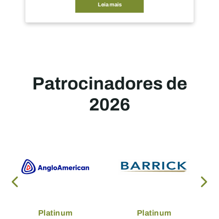
a repensar o que a mineração pode
Leia mais
 ser.
Patrocinadores de
2026
Platinum
Platinum