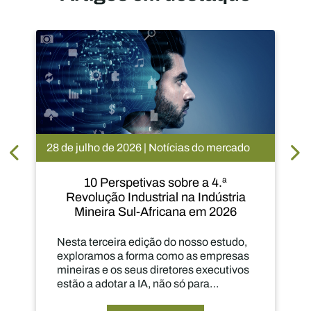
julho de 2026 | Notícias do mercado
24 de julho de 2
10 Perspetivas sobre a 4.ª
A Kumba a
evolução Industrial na Indústria
minério de 
Mineira Sul-Africana em 2026
ta terceira edição do nosso estudo,
A Kumba Iron 
loramos a forma como as empresas
de produção, 
eiras e os seus diretores executivos
UHDMS e com 
o a adotar a IA, não só para
das energias 
horar a produtividade, mas também