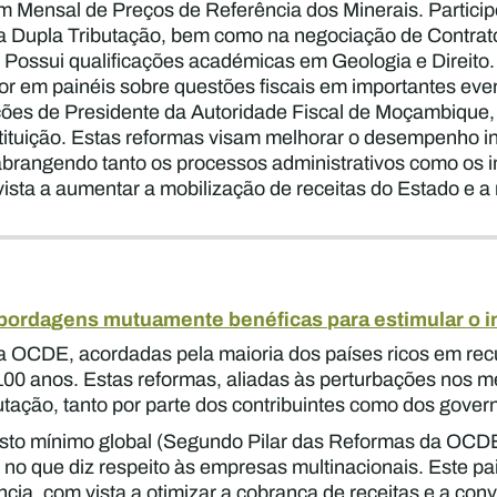
im Mensal de Preços de Referência dos Minerais. Partic
 a Dupla Tributação, bem como na negociação de Contrat
. Possui qualificações académicas em Geologia e Direit
or em painéis sobre questões fiscais em importantes eve
es de Presidente da Autoridade Fiscal de Moçambique,
stituição. Estas reformas visam melhorar o desempenho in
abrangendo tanto os processos administrativos como os i
ta a aumentar a mobilização de receitas do Estado e a re
 abordagens mutuamente benéficas para estimular o 
da OCDE, acordadas pela maioria dos países ricos em rec
 100 anos. Estas reformas, aliadas às perturbações nos m
tação, tanto por parte dos contribuintes como dos gover
osto mínimo global (Segundo Pilar das Reformas da OCDE
 no que diz respeito às empresas multinacionais. Este pai
cia, com vista a otimizar a cobrança de receitas e a co