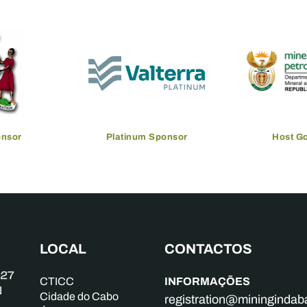
onsor
Platinum Sponsor
Host G
LOCAL
CONTACTOS
INFORMAÇÕES
CTICC
Cidade do Cabo
registration@mininginda