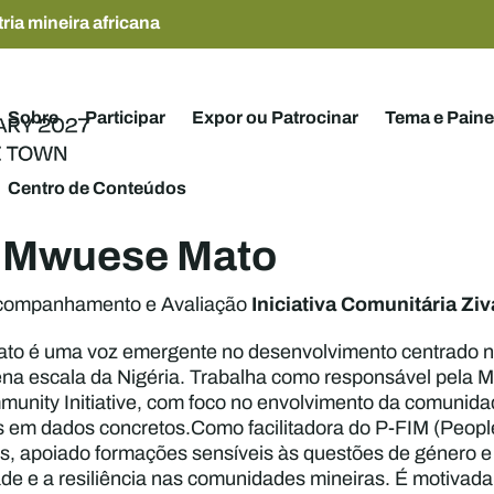
ria mineira africana
Sobre
Participar
Expor ou Patrocinar
Tema e Paine
Centro de Conteúdos
 Mwuese Mato
Iniciativa Comunitária Ziv
companhamento e Avaliação
o é uma voz emergente no desenvolvimento centrado n
ena escala da Nigéria. Trabalha como responsável pela 
unity Initiative, com foco no envolvimento da comunida
em dados concretos.Como facilitadora do P-FIM (People
s, apoiado formações sensíveis às questões de género e 
de e a resiliência nas comunidades mineiras. É motivada