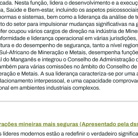
icada. Nesta função, lidera o desenvolvimento e a execuç
, Saúde e Bem-estar, incluindo os aspetos psicossociai
normas e sistemas, bem como a liderança da análise de 
o do setor para impulsionar mudanças significativas na 
fer ocupou vários cargos de direção na indústria de Min
onformidade e liderança operacional em várias jurisdiçõ
tura e do desempenho de segurança, tanto a nível regiona
 Sul-Africano de Mineração e Metais, desempenha funçõ
onal do Manganês e integrou o Conselho de Administração
também para várias comissões no âmbito do Conselho de 
eração e Metais. A sua liderança caracteriza-se por uma
lacionamento interpessoal, e uma capacidade comprovad
nal em ambientes industriais complexos.
erações mineiras mais seguras (Apresentado pela ds
s líderes modernos estão a redefinir o verdadeiro signific