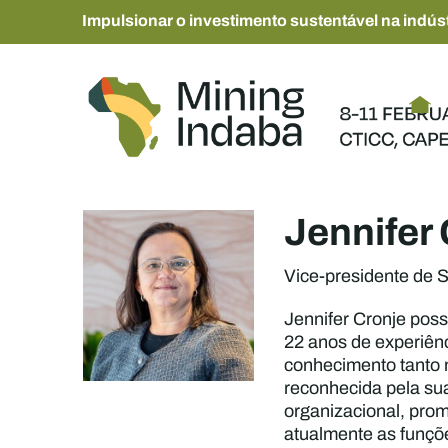
Impulsionar o investimento sustentável na indúst
Jennifer
Vice-presidente de 
Jennifer Cronje pos
22 anos de experiênc
conhecimento tanto 
reconhecida pela su
organizacional, pr
atualmente as funçõ