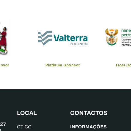
onsor
Platinum Sponsor
Host G
LOCAL
CONTACTOS
INFORMAÇÕES
CTICC