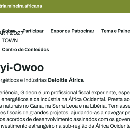
ria mineira africana
Sobre
Participar
Expor ou Patrocinar
Tema e Paine
Centro de Conteúdos
Ayi-Owoo
Deloitte África
géticos e Indústrias
iência, Gideon é um profissional fiscal experiente, espe
 energéticos e da indústria na África Ocidental. Presta 
s naturais no Gana, na Serra Leoa e na Libéria. Tem as
s fiscais de grandes projetos, ajudando-as a navegar pel
dos acordos de desenvolvimento assinados com os govern
nvestimento estrangeiro na sub-região da África Ocident