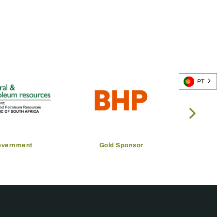
PT
overnment
Gold Sponsor