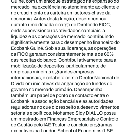
Guiné, com um enfoque estratégico na expansão do
mercado, na excelência no atendimento ao cliente e
no crescimento da carteira em setores-chave da
economia. Antes desta função, desempenhou
durante uma década o cargo de Diretor de FICC,
onde supervisionou as atividades cambiais, a
liquidez e as operações de mercado, contribuindo
significativamente para o desempenho financeiro do
Ecobank Guiné. Sob a sua liderança, as operações
da FICC geraram consistentemente mais de 60%
das receitas do banco. Contribui ativamente para a
mobilização de depósitos, particularmente de
empresas mineiras e grandes empresas
internacionais, e colabora com o Diretor Nacional de
Dívida em iniciativas de angariação de fundos do
governo no mercado primário. Desempenha
também um papel de ponto de contacto entre o
Ecobank, a associação bancária e as autoridades
reguladoras no que diz respeito a desenvolvimentos
setoriais e políticos. Mohamed Sidy DIALLO possui
um mestrado em Finanças Empresariais e Controlo
de Gestão pelo IAE Toulon e concluiu programas
executivos na London School of Economics (LSE