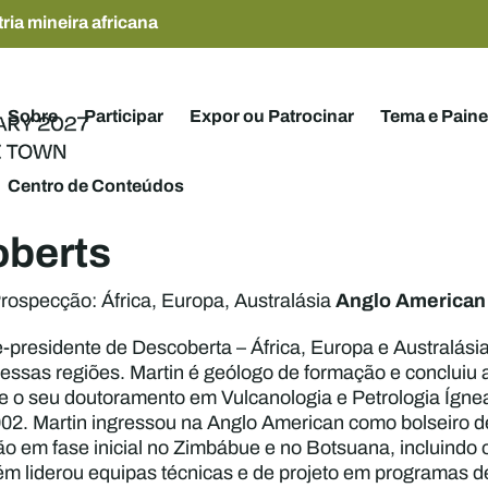
ria mineira africana
Sobre
Participar
Expor ou Patrocinar
Tema e Paine
Centro de Conteúdos
oberts
Anglo American
rospecção: África, Europa, Australásia
e-presidente de Descoberta – África, Europa e Australásia
ssas regiões. Martin é geólogo de formação e concluiu 
 o seu doutoramento em Vulcanologia e Petrologia Ígnea
2. Martin ingressou na Anglo American como bolseiro 
o em fase inicial no Zimbábue e no Botsuana, incluindo
 liderou equipas técnicas e de projeto em programas d