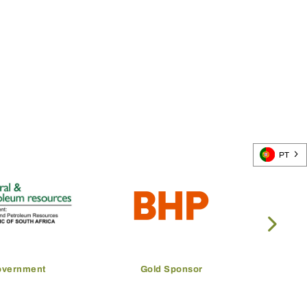
PT
overnment
Gold Sponsor