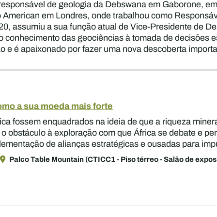
o responsável de geologia da Debswana em Gaborone, em 
 American em Londres, onde trabalhou como Responsáve
0, assumiu a sua função atual de Vice-Presidente de Des
 conhecimento das geociências à tomada de decisões est
ão e é apaixonado por fazer uma nova descoberta importa
como a sua moeda mais forte
rica fossem enquadrados na ideia de que a riqueza mine
 o obstáculo à exploração com que África se debate e pe
lementação de alianças estratégicas e ousadas para imp
Palco Table Mountain (CTICC1 - Piso térreo - Salão de expos