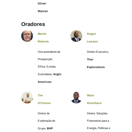
Oliver
Wyman
Oradores
Martin
Segun
Roberts
Lawson
Vice-presidente de
Diretor Executivo,
Prospecção:
Thor
África, Europa,
Explorations
Anglo
Australásia,
American
Tim
Wale
O'Connor
Shonibare
Diretor de
Diretor, Soluções
Exploração do
Financeiras para a
BHP
Energia, Políticas e
Grupo,