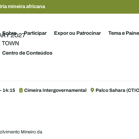
ria mineira africana
Sobre
Participar
Expor ou Patrocinar
Tema e Paine
Centro de Conteúdos
 - 14:15
Cimeira Intergovernamental
Palco Sahara (CTICC
olvimento Mineiro da