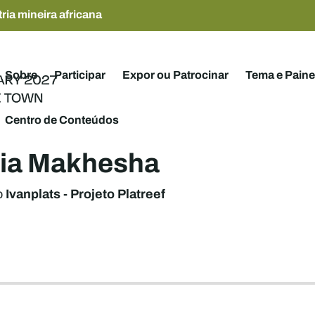
ria mineira africana
Sobre
Participar
Expor ou Patrocinar
Tema e Paine
Centro de Conteúdos
icia Makhesha
Ivanplats - Projeto Platreef
o