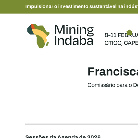
Impulsionar o investimento sustentável na indúst
Francisc
Comissário para o D
Sessões da Agenda de 2026