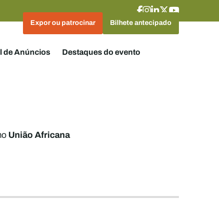
Expor ou patrocinar
Bilhete antecipado
l de Anúncios
Destaques do evento
União Africana
mo