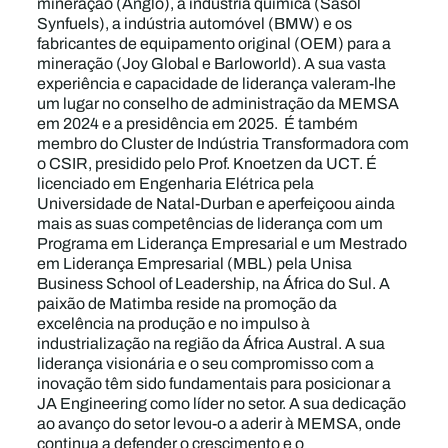
mineração (Anglo), a indústria química (Sasol
Synfuels), a indústria automóvel (BMW) e os
fabricantes de equipamento original (OEM) para a
mineração (Joy Global e Barloworld). A sua vasta
experiência e capacidade de liderança valeram-lhe
um lugar no conselho de administração da MEMSA
em 2024 e a presidência em 2025. É também
membro do Cluster de Indústria Transformadora com
o CSIR, presidido pelo Prof. Knoetzen da UCT. É
licenciado em Engenharia Elétrica pela
Universidade de Natal-Durban e aperfeiçoou ainda
mais as suas competências de liderança com um
Programa em Liderança Empresarial e um Mestrado
em Liderança Empresarial (MBL) pela Unisa
Business School of Leadership, na África do Sul. A
paixão de Matimba reside na promoção da
excelência na produção e no impulso à
industrialização na região da África Austral. A sua
liderança visionária e o seu compromisso com a
inovação têm sido fundamentais para posicionar a
JA Engineering como líder no setor. A sua dedicação
ao avanço do setor levou-o a aderir à MEMSA, onde
continua a defender o crescimento e o