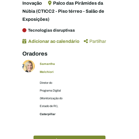
Inovação
Palco das Pirâmides da
Núbia (CTICC2 - Piso térreo - Salão de
Exposições)
Tecnologias disruptivas
Adicionar ao calendário
Partilhar
Oradores
Samantha
Melchiori
Diretor do
Programa Digital
(Monitorização do
Estado de RI),
Caterpillar