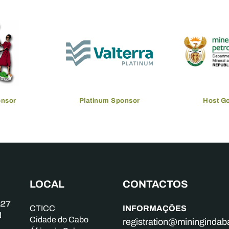
onsor
Platinum Sponsor
Host G
LOCAL
CONTACTOS
INFORMAÇÕES
CTICC
Cidade do Cabo
registration@mininginda