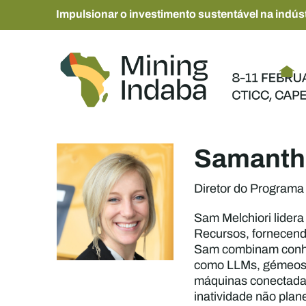
Impulsionar o investimento sustentável na indúst
Samantha
Diretor do Programa 
Sam Melchiori lidera
Recursos, fornecendo
Sam combinam conhe
como LLMs, gémeos di
máquinas conectadas 
inatividade não pla