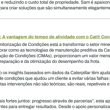
ca e reduzindo o custo total de propriedade. Sam é apaix
ara criar soluções que são simultaneamente eleganteme
ar: A vantagem do tempo de atividade com o Cat® Con
onitorização de Condições está a transformar o setor mi
plorar como as tecnologias de manutenção preditiva da Cat
zação de Condições (CMAs), proporcionam um valor mensu
 reparação e da otimização do desempenho da frota.
 os insights baseados em dados da Caterpillar têm ajudad
de condições que ajudou um cliente a evitar várias falh
as intervenções não são teóricas; são reais, repetíveis 
s fortes juntos: progresso através de parcerias”, esta ap
ntes para entregar resultados. Desde o apoio personaliza