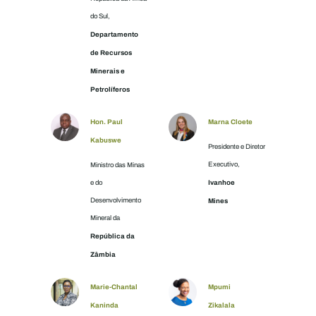
do Sul,
Departamento
de Recursos
Minerais e
Petrolíferos
Hon. Paul
Marna Cloete
Kabuswe
Presidente e Diretor
Executivo,
Ministro das Minas
Ivanhoe
e do
Desenvolvimento
Mines
Mineral da
República da
Zâmbia
Marie-Chantal
Mpumi
Kaninda
Zikalala