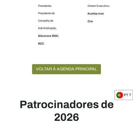
Presidente,
Diretor Executivo,
Presidente do
Kumba Iron
Conselho de
Ore
Administração,
Glencore RDC,
KCC
VOLTAR À AGENDA PRINCIPAL
PT
Patrocinadores de
2026