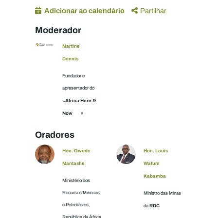
Adicionar ao calendário
Partilhar
Moderador
Martine
Dennis
Fundador e
apresentador do
«Africa Here &
Now
»
Oradores
Hon. Gwede
Hon. Louis
Mantashe
Watum
Kabamba
Ministério dos
Recursos Minerais
Ministro das Minas
e Petrolíferos,
RDC
da
República da África