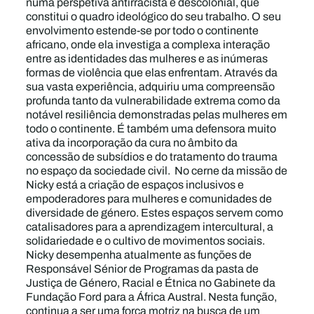
numa perspetiva antirracista e descolonial, que
constitui o quadro ideológico do seu trabalho. O seu
envolvimento estende-se por todo o continente
africano, onde ela investiga a complexa interação
entre as identidades das mulheres e as inúmeras
formas de violência que elas enfrentam. Através da
sua vasta experiência, adquiriu uma compreensão
profunda tanto da vulnerabilidade extrema como da
notável resiliência demonstradas pelas mulheres em
todo o continente. É também uma defensora muito
ativa da incorporação da cura no âmbito da
concessão de subsídios e do tratamento do trauma
no espaço da sociedade civil. No cerne da missão de
Nicky está a criação de espaços inclusivos e
empoderadores para mulheres e comunidades de
diversidade de género. Estes espaços servem como
catalisadores para a aprendizagem intercultural, a
solidariedade e o cultivo de movimentos sociais.
Nicky desempenha atualmente as funções de
Responsável Sénior de Programas da pasta de
Justiça de Género, Racial e Étnica no Gabinete da
Fundação Ford para a África Austral. Nesta função,
continua a ser uma força motriz na busca de um