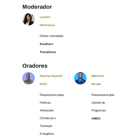
Moderador
Lauren
Hermanus
Diretor cofundador,
Southern
Transitions
Oradores
Charles Gyamfi
Mkhululi
Ofori
Ncube
Responsável pelas
Responsável pela
Políticas,
Gestão de
Alterações
Programas,
Climáticas e
AMDC
Transição
Energética,