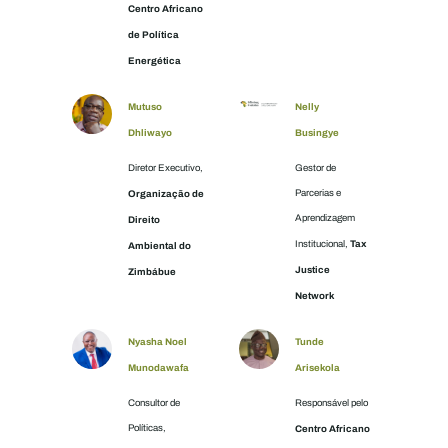
Centro Africano
de Política
Energética
Mutuso
Nelly
Dhliwayo
Busingye
Diretor Executivo,
Gestor de
Organização de
Parcerias e
Aprendizagem
Direito
Tax
Institucional,
Ambiental do
Justice
Zimbábue
Network
Nyasha Noel
Tunde
Munodawafa
Arisekola
Consultor de
Responsável pelo
Políticas,
Centro Africano