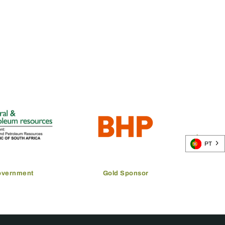
PT
overnment
Gold Sponsor