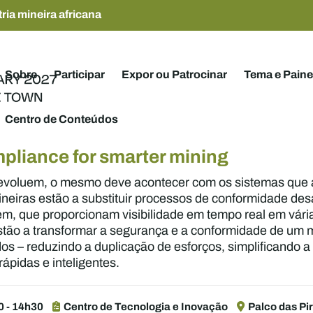
ria mineira africana
Sobre
Participar
Expor ou Patrocinar
Tema e Paine
Centro de Conteúdos
mpliance for smarter mining
evoluem, o mesmo deve acontecer com os sistemas que a
neiras estão a substituir processos de conformidade de
m, que proporcionam visibilidade em tempo real em vári
ão a transformar a segurança e a conformidade de um m
dos – reduzindo a duplicação de esforços, simplificando 
ápidas e inteligentes.
0 - 14h30
Centro de Tecnologia e Inovação
Palco das Pi