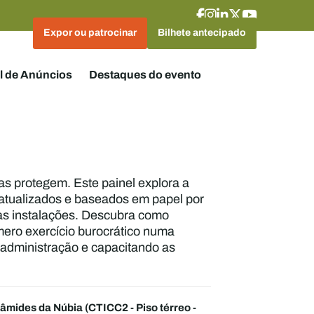
Expor ou patrocinar
Bilhete antecipado
l de Anúncios
Destaques do evento
s protegem. Este painel explora a
satualizados e baseados em papel por
as instalações. Descubra como
ero exercício burocrático numa
a administração e capacitando as
râmides da Núbia (CTICC2 - Piso térreo -