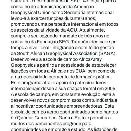
estrutura e nos mandatos da SEG. A eleição para o
conselho de administração da American
Geophysical Union como Secretária Internacional
levou-a a exercer funções durante 6 anos,
promovendo uma perspetiva internacional em todos
os aspetos da atividade da AGU. Atualmente,
cumpre o seu segundo mandato de três anos no
conselho da Fundação SEG. Também dedica o seu
tempo a nível local, integrando o comité de gestão
da South African Geophysical Association (SAGA).
Desenvolveu a escola de campo AfricaArray
Geophysics a partir da necessidade de estabelecer
ligações em toda a África e nos EUA, bem como de
uma necessidade premente de formação prática.
Este programa atrai o apoio de patrocinadores
internacionais desde a sua criação formal em 2005.
A escola de campo, em constante evolução, está a
desenvolver novos compromissos com a indústria e
a incentivar oportunidades empreendedoras. Esta
escola de campo gerou oportunidades semelhantes
no Quénia, Camarões, Gana e Egito e permitiu a
muitos dos participantes progredir para
oportunidades de emprego e estudo. As ligações de