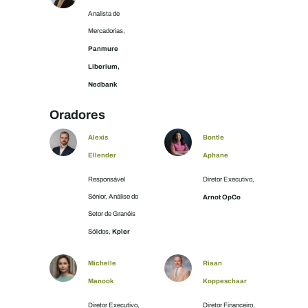
Analista de
Mercadorias,
Panmure
Liberium,
Nedbank
Oradores
Alexis
Bontle
Ellender
Aphane
Responsável
Diretor Executivo,
Sénior, Análise do
Arnot OpCo
Setor de Granéis
Kpler
Sólidos,
Michelle
Riaan
Manook
Koppeschaar
Diretor Executivo,
Diretor Financeiro,