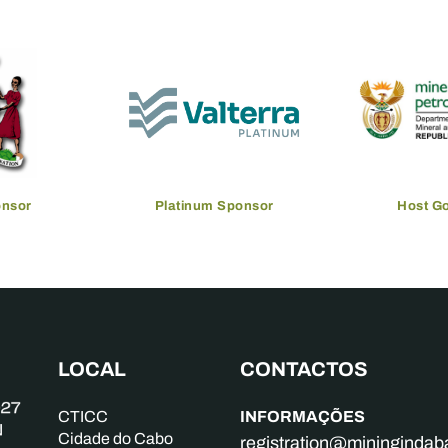
onsor
Platinum Sponsor
Host G
LOCAL
CONTACTOS
INFORMAÇÕES
CTICC
Cidade do Cabo
registration@mininginda