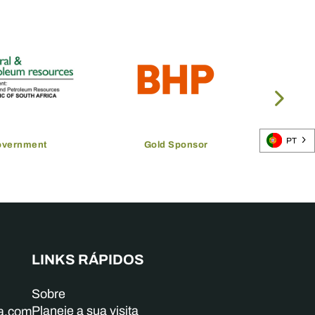
PT
overnment
Gold Sponsor
LINKS RÁPIDOS
Sobre
Planeie a sua visita
ba.com