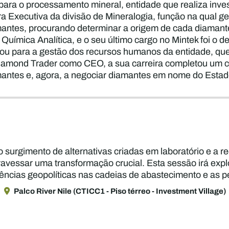
 para o processamento mineral, entidade que realiza inv
ora Executiva da divisão de Mineralogia, função na qual g
amantes, procurando determinar a origem de cada diamant
a Química Analítica, e o seu último cargo no Mintek foi o
tou para a gestão dos recursos humanos da entidade, qu
Diamond Trader como CEO, a sua carreira completou um ci
mantes e, agora, a negociar diamantes em nome do Estad
urgimento de alternativas criadas em laboratório e a red
ravessar uma transformação crucial. Esta sessão irá ex
uências geopolíticas nas cadeias de abastecimento e as p
Palco River Nile (CTICC1 - Piso térreo - Investment Village)