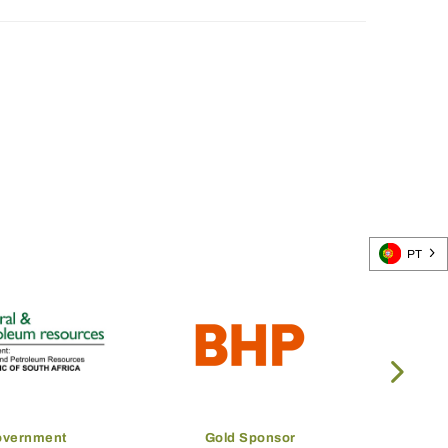
PT
overnment
Gold Sponsor