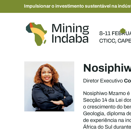
Impulsionar o investimento sustentável na indúst
Nosiphi
Co
Diretor Executivo
Nosiphiwo Mzamo é a
Secção 14 da Lei dos
o crescimento do ben
Geologia, diploma d
de experiência na in
África do Sul durant