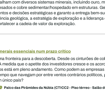
alham com diversos sistemas minerais, incluindo ouro, 
esados e cobre sedimentar/hospedado em estruturas. Ger
ntos e decisões estratégicas e garanto a entrega bem-s
iência geológica, a estratégia de exploração e a lideran
ortalecer a cadeia de valor da exploração.
nerais essenciais num prazo crítico
ima fronteira para a descoberta. Desde os cinturões de co
 À medida que o apetite dos investidores cresce e os aco
ios está em pleno andamento. Como podem as empresas de
empo que navegam por entre ventos contrários políticos, 
m único país?
Palco das Pirâmides da Núbia (CTICC2 - Piso térreo - Salão 