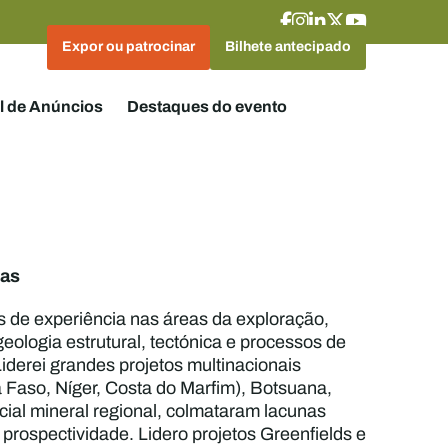
Expor ou patrocinar
Bilhete antecipado
l de Anúncios
Destaques do evento
ias
s de experiência nas áreas da exploração,
geologia estrutural, tectónica e processos de
derei grandes projetos multinacionais
a Faso, Níger, Costa do Marfim), Botsuana,
cial mineral regional, colmataram lacunas
 prospectividade. Lidero projetos Greenfields e