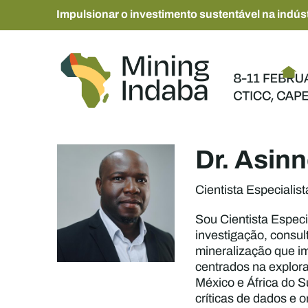
Impulsionar o investimento sustentável na indúst
Dr. Asin
Cientista Especialis
Sou Cientista Especi
investigação, consult
mineralização que im
centrados na explora
México e África do S
críticas de dados e 