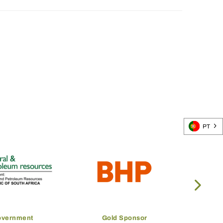
PT
overnment
Gold Sponsor