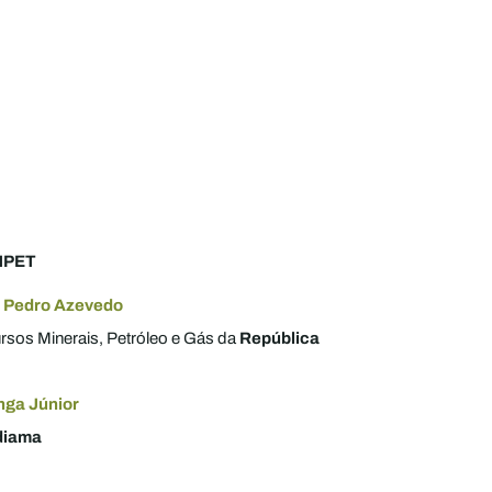
MPET
o Pedro Azevedo
rsos Minerais, Petróleo e Gás da
República
nga Júnior
diama