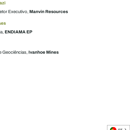
azi
etor Executivo,
Manvin Resources
aes
ia,
ENDIAMA EP
e Geociências,
Ivanhoe Mines