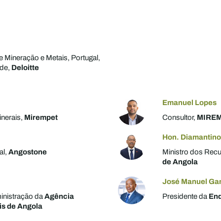
 Mineração e Metais, Portugal,
rde,
Deloitte
Emanuel Lopes
inerais,
Mirempet
Consultor,
MIRE
Hon. Diamantin
al,
Angostone
Ministro dos Recu
de Angola
José Manuel Ga
inistração da
Agência
Presidente da
En
is de Angola