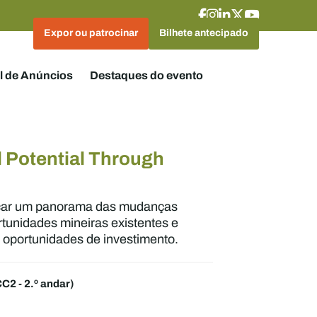
Expor ou patrocinar
Bilhete antecipado
l de Anúncios
Destaques do evento
 Potential Through
raçar um panorama das mudanças
rtunidades mineiras existentes e
as oportunidades de investimento.
CC2 - 2.º andar)