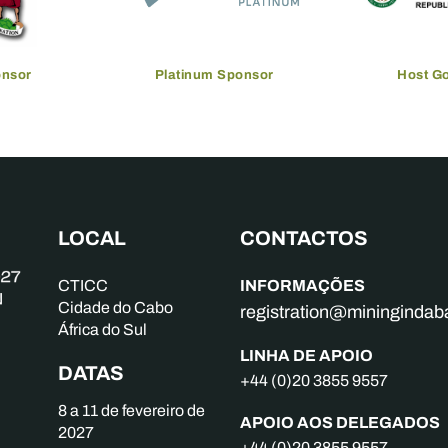
onsor
Platinum Sponsor
Host G
LOCAL
CONTACTOS
INFORMAÇÕES
CTICC
Cidade do Cabo
registration@mininginda
África do Sul
LINHA DE APOIO
DATAS
+44 (0)20 3855 9557
8 a 11 de fevereiro de
APOIO AOS DELEGADOS
2027
+44 (0)20 3855 9557