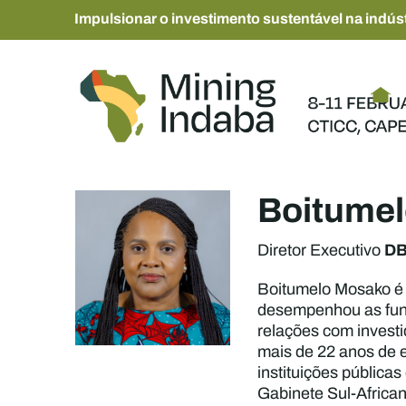
Impulsionar o investimento sustentável na indúst
Boitume
D
Diretor Executivo
Boitumelo Mosako é 
desempenhou as funçõ
relações com investi
mais de 22 anos de e
instituições públic
Gabinete Sul-Africa