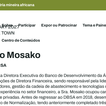
ria mineira africana
Sobre
Participar
Expor ou Patrocinar
Tema e Paine
Centro de Conteúdos
lo Mosako
BSA
a Diretora Executiva do Banco de Desenvolvimento da Á
es de Diretora Financeira, sendo responsável pela lide
dores, gestão da cadeia de abastecimento e tecnologias 
xperiência no setor financeiro, a Sra. Mosako ocupou ca
as e privadas. Antes de regressar ao DBSA em 2018, des
no de Normalização, tendo anteriormente completado t