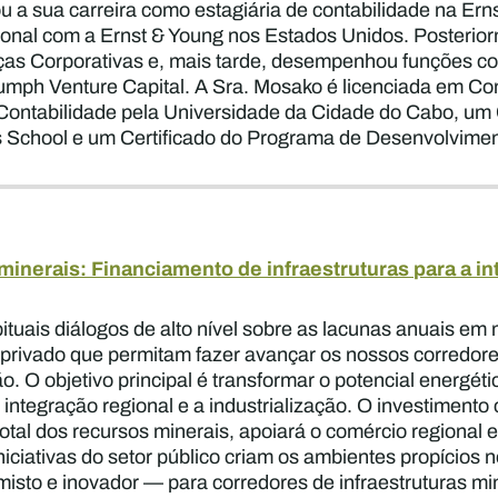
ou a sua carreira como estagiária de contabilidade na Ern
ional com a Ernst & Young nos Estados Unidos. Posterio
as Corporativas e, mais tarde, desempenhou funções co
iumph Venture Capital. A Sra. Mosako é licenciada em C
ntabilidade pela Universidade da Cidade do Cabo, um 
s School e um Certificado do Programa de Desenvolvim
inerais: Financiamento de infraestruturas para a in
tuais diálogos de alto nível sobre as lacunas anuais em 
e privado que permitam fazer avançar os nossos corredore
 O objetivo principal é transformar o potencial energéti
a integração regional e a industrialização. O investimen
 total dos recursos minerais, apoiará o comércio regiona
iciativas do setor público criam os ambientes propícios 
misto e inovador — para corredores de infraestruturas min