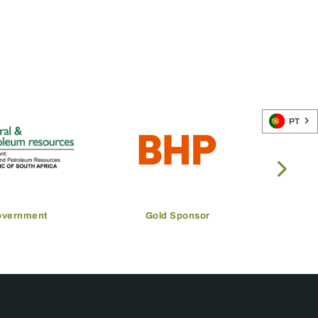
PT
overnment
Gold Sponsor