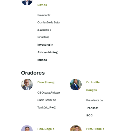
Davies
Presidente:
Comissão de Setor
a Jusante e
Industrial,
Investing in
African Mining
Indaba
Oradores
Dion Shango
Dr. Andile
Sangqu
CEO para África e
Sócio Sénior de
Presidente da
PwC
Território,
Transnet
SOC
Hon. Bogolo
Prof. Francis