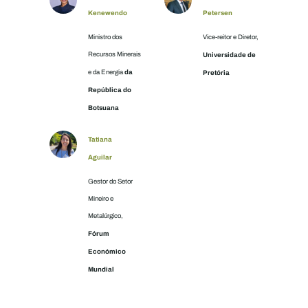
Kenewendo
Petersen
Ministro dos
Vice-reitor e Diretor,
Recursos Minerais
Universidade de
da
e da Energia
Pretória
República do
Botsuana
Tatiana
Aguilar
Gestor do Setor
Mineiro e
Metalúrgico,
Fórum
Económico
Mundial